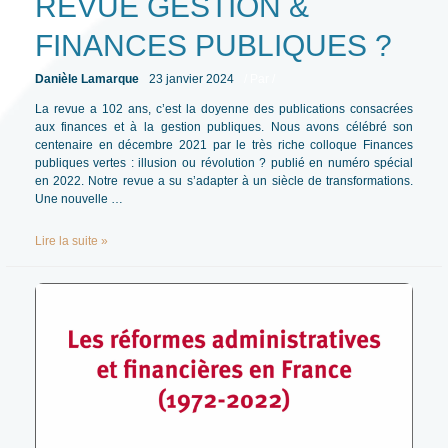
REVUE GESTION &
FINANCES PUBLIQUES ?
Danièle Lamarque
23 janvier 2024
/ Par
/
La revue a 102 ans, c’est la doyenne des publications consacrées
aux finances et à la gestion publiques. Nous avons célébré son
centenaire en décembre 2021 par le très riche colloque Finances
publiques vertes : illusion ou révolution ? publié en numéro spécial
en 2022. Notre revue a su s’adapter à un siècle de transformations.
Une nouvelle …
2024 :
Lire la suite »
un
tournant
pour
la
revue Gestion
&
finances
publiques
?