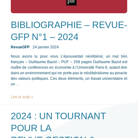
BIBLIOGRAPHIE – REVUE-
GFP N°1 – 2024
RevueGFP
24 janvier 2024
/ Par
/
Nous avons lu pour vous L’épouvantail néolibéral, un mal très
français – Guillaume Bazot – PUF – 258 pages Guillaume Bazot est
maître de conférences en économie à l’Université Paris 8, autant dire
dans un environnement qui ne porte pas le néolibéralisme au pinacle
des valeurs politiques. Ces deux éléments, un travail universitaire et
un …
BIBLIOGRAPHIE
Lire la suite »
–
REVUE-
2024 : UN TOURNANT
GFP
N°1
–
POUR LA
2024