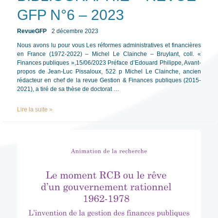
GFP N°6 – 2023
RevueGFP
2 décembre 2023
/ Par
/
Nous avons lu pour vous Les réformes administratives et financières
en France (1972-2022) – Michel Le Clainche – Bruylant, coll. «
Finances publiques »,15/06/2023 Préface d’Edouard Philippe, Avant-
propos de Jean-Luc Pissaloux, 522 p Michel Le Clainche, ancien
rédacteur en chef de la revue Gestion & Finances publiques (2015-
2021), a tiré de sa thèse de doctorat …
BIBLIOGRAPHIE
Lire la suite »
–
REVUE-
GFP
N°6
–
2023