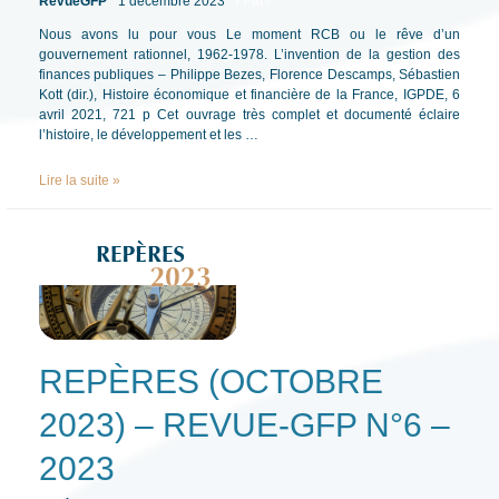
RevueGFP
1 décembre 2023
/ Par
/
Nous avons lu pour vous Le moment RCB ou le rêve d’un
gouvernement rationnel, 1962-1978. L’invention de la gestion des
finances publiques – Philippe Bezes, Florence Descamps, Sébastien
Kott (dir.), Histoire économique et financière de la France, IGPDE, 6
avril 2021, 721 p Cet ouvrage très complet et documenté éclaire
l’histoire, le développement et les …
BIBLIOGRAPHIE
Lire la suite »
–
REVUE-
GFP
N°6
–
2023
REPÈRES (OCTOBRE
2023) – REVUE-GFP N°6 –
2023