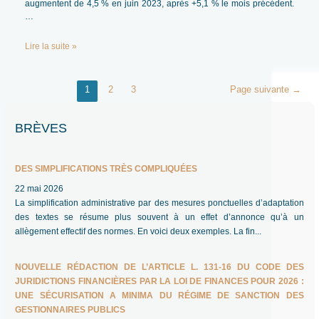
augmentent de 4,5 % en juin 2023, après +5,1 % le mois précédent.
…
REPÈRES
Lire la suite »
(JUIN
2023)
–
Navigation
1
2
3
Page suivante
→
REVUE-
des
GFP
articles
N°4
BRÈVES
–
2023
DES SIMPLIFICATIONS TRÈS COMPLIQUÉES
22 mai 2026
La simplification administrative par des mesures ponctuelles d’adaptation
des textes se résume plus souvent à un effet d’annonce qu’à un
allègement effectif des normes. En voici deux exemples. La fin...
NOUVELLE RÉDACTION DE L’ARTICLE L. 131-16 DU CODE DES
JURIDICTIONS FINANCIÈRES PAR LA LOI DE FINANCES POUR 2026 :
UNE SÉCURISATION A MINIMA DU RÉGIME DE SANCTION DES
GESTIONNAIRES PUBLICS