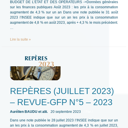
BUDGET DE L’ÉTAT ET DES OPÉRATEURS ->Données générales
sur les finances publiques Août 2023 : les prix à la consommation
augmentent de 4,3 % sur un an Dans une note publiée le 31 août
2023 l’INSEE indique que sur un an les prix à la consommation
augmentent de 4,8 % en août 2023, après + 4,3 % le mois précédent.
…
REPÈRES
Lire la suite »
(AOÛT
2023)
–
REVUE-
GFP
N°5
–
2023
REPÈRES (JUILLET 2023)
– REVUE-GFP N°5 – 2023
Aurélien BAUDU et alii.
20 septembre 2023
/ Par
/
Dans une note publiée le 28 juillet 2023 l’INSEE indique que sur un
an les prix à la consommation augmentent de 4,3 % en juillet 2023,