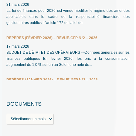
31 mars 2026
La loi de finances pour 2026 est venue modifier le régime des amendes
applicables dans le cadre de la responsabilité financière des
gestionnaires publics. L’article 172 de la loi de...
REPÈRES (FÉVRIER 2026) – REVUE-GFP N°2 – 2026
17 mars 2026
BUDGET DE L’ÉTAT ET DES OPÉRATEURS ->Données générales sur les
finances publiques En février 2026, les prix à la consommation
augmentent de 1,0 % sur un an Selon une note de...
REPÈRES (JANVIER 2026) – REVUE-GFP N°2 – 2026
17 mars 2026
BUDGET DE L’ÉTAT ET DES OPÉRATEURS ->Données générales sur les
finances publiques Stabilisation du PIB au quatrième trimestre 2025 Selon
DOCUMENTS
une note de l’INSEE en date du 30 janvier 2026,...
D
BEST OF DES REPÈRES DE L’ANNÉE 2025 – REVUE-GFP N°1 – 2026
o
22 février 2026
c