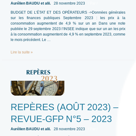
Aurélien BAUDU et alii.
28 novembre 2023
/ Par
/
BUDGET DE L’ÉTAT ET DES OPÉRATEURS ->Données générales
sur les finances publiques Septembre 2023 : les prix à la
consommation augmentent de 4,9 % sur un an Dans une note
publiée le 29 septembre 2023 l’INSEE indique que sur un an les prix
à la consommation augmentent de 4,9 % en septembre 2023, comme
le mois précédent. Le …
REPÈRES
Lire la suite »
(SEPTEMBRE
2023)
–
REVUE-
GFP
N°6
–
2023
REPÈRES (AOÛT 2023) –
REVUE-GFP N°5 – 2023
Aurélien BAUDU et alii.
28 novembre 2023
/ Par
/