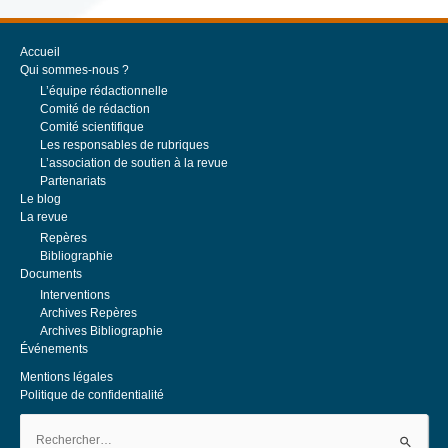
BUDGET DE L’ÉTAT ET DES OPÉRATEURS ->Données générales sur les
finances publiques En novembre 2025, les prix à la consommation
augmentent de 0,9 % sur un an Dans une note du...
Accueil
Qui sommes-nous ?
L’équipe rédactionnelle
PRIX DE THÈSE DE LA SOCIÉTÉ FRANÇAISE DES FINANCES
Comité de rédaction
PUBLIQUES 2024
Comité scientifique
23 février 2024
Les responsables de rubriques
L’association de soutien à la revue
Prix de thèse de la Société française de finances publiques Ce Prix
Partenariats
récompense une thèse de finances publiques. Les finances publiques
Le blog
sont entendues dans leur acception la plus large :...
La revue
Repères
Bibliographie
Documents
Interventions
Archives Repères
Archives Bibliographie
Événements
Mentions légales
Politique de confidentialité
Rechercher :