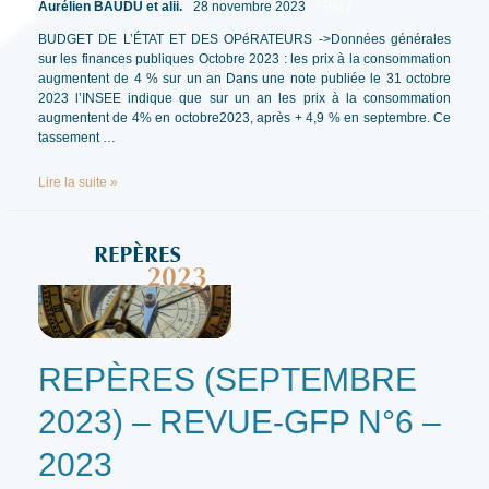
Aurélien BAUDU et alii.
28 novembre 2023
/ Par
/
BUDGET DE L’ÉTAT ET DES OPéRATEURS ->Données générales
sur les finances publiques Octobre 2023 : les prix à la consommation
augmentent de 4 % sur un an Dans une note publiée le 31 octobre
2023 l’INSEE indique que sur un an les prix à la consommation
augmentent de 4% en octobre2023, après + 4,9 % en septembre. Ce
tassement …
REPÈRES
Lire la suite »
(OCTOBRE
2023)
–
REVUE-
GFP
N°6
–
2023
REPÈRES (SEPTEMBRE
2023) – REVUE-GFP N°6 –
2023