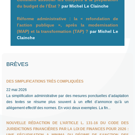
du budget de l’État ?
par Michel Le Clainche
Réforme administrative
: la «
refondation de
l’action publique
», après la modernisation
(MAP) et la transformation (TAP)
?
par Michel Le
Clainche
BRÈVES
DES SIMPLIFICATIONS TRÈS COMPLIQUÉES
22 mai 2026
La simplification administrative par des mesures ponctuelles d’adaptation
des textes se résume plus souvent à un effet d’annonce qu’à un
allègement effectif des normes. En voici deux exemples. La fin...
NOUVELLE RÉDACTION DE L’ARTICLE L. 131-16 DU CODE DES
JURIDICTIONS FINANCIÈRES PAR LA LOI DE FINANCES POUR 2026 :
UNE SÉCURISATION A MINIMA DU RÉGIME DE SANCTION DES