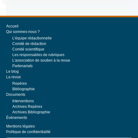
29 janvier 2026
BUDGET DE L’ÉTAT ET DES OPÉRATEURS ->Données générales sur les
finances publiques En novembre 2025, les prix à la consommation
augmentent de 0,9 % sur un an Dans une note du...
Accueil
Qui sommes-nous ?
L’équipe rédactionnelle
PRIX DE THÈSE DE LA SOCIÉTÉ FRANÇAISE DES FINANCES
Comité de rédaction
PUBLIQUES 2024
Comité scientifique
23 février 2024
Les responsables de rubriques
L’association de soutien à la revue
Prix de thèse de la Société française de finances publiques Ce Prix
Partenariats
récompense une thèse de finances publiques. Les finances publiques
Le blog
sont entendues dans leur acception la plus large :...
La revue
Repères
Bibliographie
Documents
Interventions
Archives Repères
Archives Bibliographie
Événements
Mentions légales
Politique de confidentialité