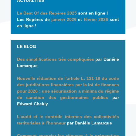
ACTUALITÉS
Le Best Of des Repères 2025
sont en ligne !
Les Repères de
janvier 2026
et
février 2026
sont
en ligne !
LE BLOG
Des simplifications très compliquées
par Danièle
Lamarque
Nouvelle rédaction de l’article L. 131-16 du code
des juridictions financières par la loi de finances
pour 2026 : une sécurisation a minima du régime
de sanction des gestionnaires publics
par
Edward Chekly
L’audit et le contrôle internes des collectivités
territoriales à l’honneur
par Danièle Lamarque
Comment associer les citoyens à la préparation