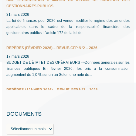
GESTIONNAIRES PUBLICS
31 mars 2026
La loi de finances pour 2026 est venue modifier le régime des amendes
applicables dans le cadre de la responsabilité financière des
gestionnaires publics. L’article 172 de la loi de...
REPÈRES (FÉVRIER 2026) – REVUE-GFP N°2 – 2026
17 mars 2026
BUDGET DE L’ÉTAT ET DES OPÉRATEURS ->Données générales sur les
finances publiques En février 2026, les prix à la consommation
augmentent de 1,0 % sur un an Selon une note de...
REPÈRES (JANVIER 2026) – REVUE-GFP N°2 – 2026
17 mars 2026
BUDGET DE L’ÉTAT ET DES OPÉRATEURS ->Données générales sur les
finances publiques Stabilisation du PIB au quatrième trimestre 2025 Selon
DOCUMENTS
une note de l’INSEE en date du 30 janvier 2026,...
D
BEST OF DES REPÈRES DE L’ANNÉE 2025 – REVUE-GFP N°1 – 2026
o