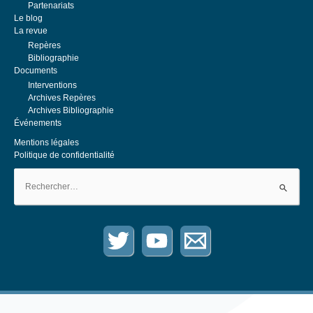
Partenariats
récompense une thèse de finances publiques. Les finances publiques
Le blog
sont entendues dans leur acception la plus large :...
La revue
Repères
Bibliographie
Documents
Interventions
Archives Repères
Archives Bibliographie
Événements
Mentions légales
Politique de confidentialité
Rechercher :