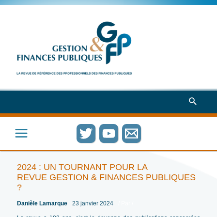
Aller
au
contenu
Recher
Main
Menu
2024 : UN TOURNANT POUR LA
REVUE GESTION & FINANCES PUBLIQUES
?
Danièle Lamarque
23 janvier 2024
/ Par
/