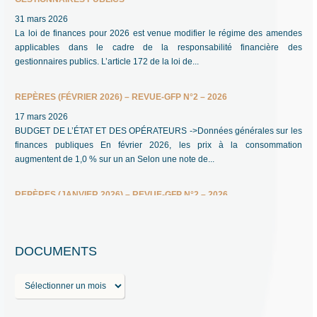
31 mars 2026
La loi de finances pour 2026 est venue modifier le régime des amendes
applicables dans le cadre de la responsabilité financière des
gestionnaires publics. L’article 172 de la loi de...
REPÈRES (FÉVRIER 2026) – REVUE-GFP N°2 – 2026
17 mars 2026
BUDGET DE L’ÉTAT ET DES OPÉRATEURS ->Données générales sur les
finances publiques En février 2026, les prix à la consommation
augmentent de 1,0 % sur un an Selon une note de...
REPÈRES (JANVIER 2026) – REVUE-GFP N°2 – 2026
17 mars 2026
BUDGET DE L’ÉTAT ET DES OPÉRATEURS ->Données générales sur les
finances publiques Stabilisation du PIB au quatrième trimestre 2025 Selon
DOCUMENTS
une note de l’INSEE en date du 30 janvier 2026,...
D
BEST OF DES REPÈRES DE L’ANNÉE 2025 – REVUE-GFP N°1 – 2026
o
22 février 2026
c