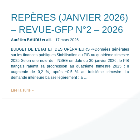
REPÈRES (JANVIER 2026)
– REVUE-GFP N°2 – 2026
Aurélien BAUDU et alii.
17 mars 2026
/ Par
/
BUDGET DE L’ÉTAT ET DES OPÉRATEURS ->Données générales
sur les finances publiques Stabilisation du PIB au quatrième trimestre
2025 Selon une note de l’INSEE en date du 30 janvier 2026, le PIB
français ralentit sa progression au quatrième trimestre 2025 : il
augmente de 0,2 %, après +0,5 % au troisième trimestre. La
demande intérieure baisse légèrement : la …
REPÈRES
Lire la suite »
(JANVIER
2026)
–
REVUE-
GFP
N°2
–
2026