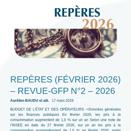
juridictions
financières
par
la
loi
de
finances
pour
2026 :
une
sécurisation a
minima du
régime
de
sanction
REPÈRES (FÉVRIER 2026)
des
gestionnaires
– REVUE-GFP N°2 – 2026
publics
Aurélien BAUDU et alii.
17 mars 2026
/ Par
/
BUDGET DE L’ÉTAT ET DES OPÉRATEURS ->Données générales
sur les finances publiques En février 2026, les prix à la
consommation augmentent de 1,0 % sur un an Selon une note de
l’INSEE en date du 27 février 2026, sur un an les prix à la
consommation augmenteraient de 1,0 % en février 2026, après