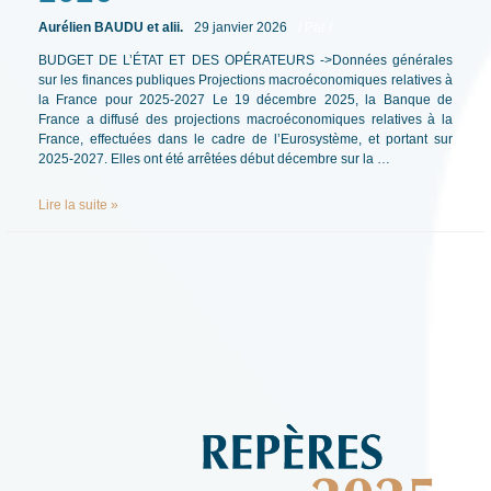
Aurélien BAUDU et alii.
29 janvier 2026
/ Par
/
BUDGET DE L’ÉTAT ET DES OPÉRATEURS ->Données générales
sur les finances publiques Projections macroéconomiques relatives à
la France pour 2025-2027 Le 19 décembre 2025, la Banque de
France a diffusé des projections macroéconomiques relatives à la
France, effectuées dans le cadre de l’Eurosystème, et portant sur
2025-2027. Elles ont été arrêtées début décembre sur la …
REPÈRES
Lire la suite »
(DÉCEMBRE
2025)
–
REVUE-
GFP
N°1
–
2026