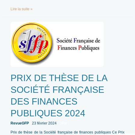
REPÈRES
Lire la suite »
(NOVEMBRE
2025)
–
REVUE-
GFP
N°1
–
2026
PRIX DE THÈSE DE LA
SOCIÉTÉ FRANÇAISE
DES FINANCES
PUBLIQUES 2024
RevueGFP
23 février 2024
/ Par
/
Prix de thèse de la Société française de finances publiques Ce Prix