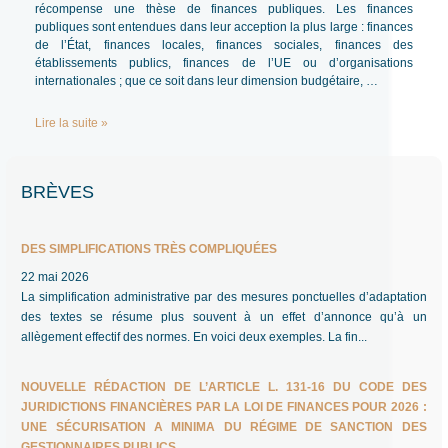
récompense une thèse de finances publiques. Les finances
publiques sont entendues dans leur acception la plus large : finances
de l’État, finances locales, finances sociales, finances des
établissements publics, finances de l’UE ou d’organisations
internationales ; que ce soit dans leur dimension budgétaire, …
Prix
Lire la suite »
de
thèse
de
BRÈVES
la
Société
française
des
DES SIMPLIFICATIONS TRÈS COMPLIQUÉES
finances
22 mai 2026
publiques
La simplification administrative par des mesures ponctuelles d’adaptation
2024
des textes se résume plus souvent à un effet d’annonce qu’à un
allègement effectif des normes. En voici deux exemples. La fin...
NOUVELLE RÉDACTION DE L’ARTICLE L. 131-16 DU CODE DES
JURIDICTIONS FINANCIÈRES PAR LA LOI DE FINANCES POUR 2026 :
UNE SÉCURISATION A MINIMA DU RÉGIME DE SANCTION DES
GESTIONNAIRES PUBLICS