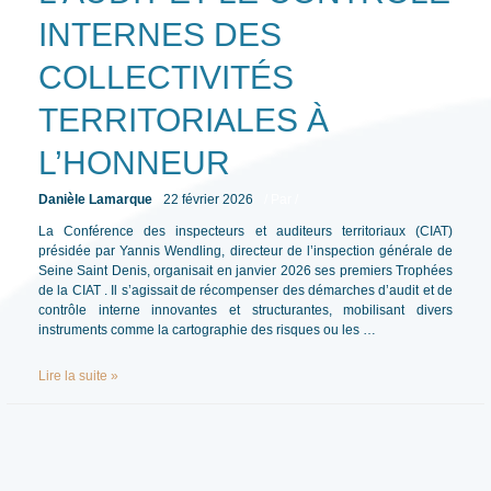
INTERNES DES
COLLECTIVITÉS
TERRITORIALES À
L’HONNEUR
Danièle Lamarque
22 février 2026
/ Par
/
La Conférence des inspecteurs et auditeurs territoriaux (CIAT)
présidée par Yannis Wendling, directeur de l’inspection générale de
Seine Saint Denis, organisait en janvier 2026 ses premiers Trophées
de la CIAT . Il s’agissait de récompenser des démarches d’audit et de
contrôle interne innovantes et structurantes, mobilisant divers
instruments comme la cartographie des risques ou les …
L’audit
Lire la suite »
et
le
contrôle
internes
des