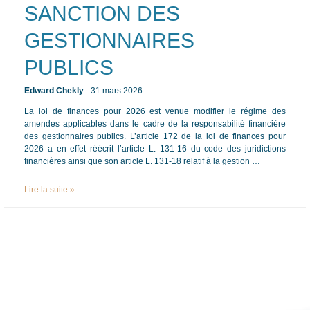
SANCTION DES
GESTIONNAIRES
PUBLICS
Edward Chekly
31 mars 2026
/ Par
/
La loi de finances pour 2026 est venue modifier le régime des
amendes applicables dans le cadre de la responsabilité financière
des gestionnaires publics. L’article 172 de la loi de finances pour
2026 a en effet réécrit l’article L. 131-16 du code des juridictions
financières ainsi que son article L. 131-18 relatif à la gestion …
Nouvelle
Lire la suite »
rédaction
de
l’article
L.
131-
16
du
code
des