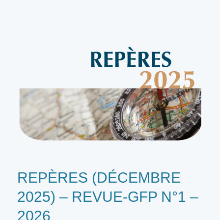
collectivités
territoriales
à
l’honneur
REPÈRES (DÉCEMBRE
2025) – REVUE-GFP N°1 –
2026