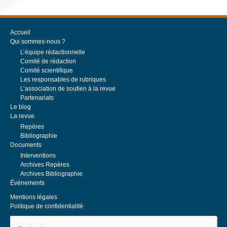
BUDGET DE L’ÉTAT ET DES OPÉRATEURS ->Données générales sur les
finances publiques En novembre 2025, les prix à la consommation
augmentent de 0,9 % sur un an Dans une note du...
Accueil
Qui sommes-nous ?
L’équipe rédactionnelle
PRIX DE THÈSE DE LA SOCIÉTÉ FRANÇAISE DES FINANCES
Comité de rédaction
PUBLIQUES 2024
Comité scientifique
23 février 2024
Les responsables de rubriques
L’association de soutien à la revue
Prix de thèse de la Société française de finances publiques Ce Prix
Partenariats
récompense une thèse de finances publiques. Les finances publiques
Le blog
sont entendues dans leur acception la plus large :...
La revue
Repères
Bibliographie
Documents
Interventions
Archives Repères
Archives Bibliographie
Événements
Mentions légales
Politique de confidentialité
Rechercher :