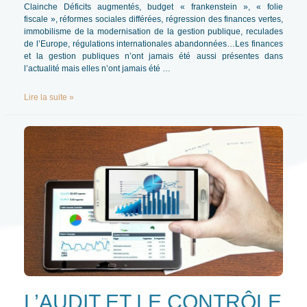
Clainche Déficits augmentés, budget « frankenstein », « folie
fiscale », réformes sociales différées, régression des finances vertes,
immobilisme de la modernisation de la gestion publique, reculades
de l’Europe, régulations internationales abandonnées…Les finances
et la gestion publiques n’ont jamais été aussi présentes dans
l’actualité mais elles n’ont jamais été …
BEST
Lire la suite »
OF
DES
REPÈRES
DE
L’ANNÉE
2025
–
REVUE-
GFP
N°1
–
2026
L’AUDIT ET LE CONTRÔLE