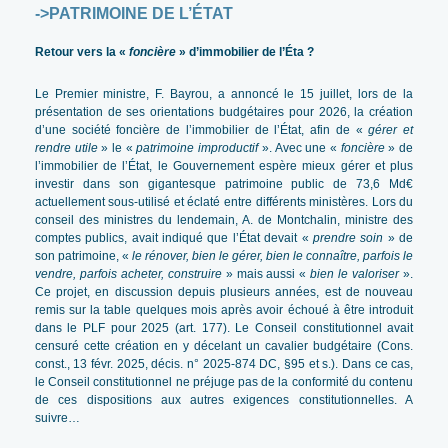
->
PATRIMOINE DE L’ÉTAT
Retour vers la «
foncière
» d’immobilier de l’Éta ?
Le Premier ministre, F. Bayrou, a annoncé le 15 juillet, lors de la
présentation de ses orientations budgétaires pour 2026, la création
d’une société foncière de l’immobilier de l’État, afin de «
gérer et
rendre utile
» le «
patrimoine improductif
». Avec une «
foncière
» de
l’immobilier de l’État, le Gouvernement espère mieux gérer et plus
investir dans son gigantesque patrimoine public de 73,6 Md€
actuellement sous-utilisé et éclaté entre différents ministères. Lors du
conseil des ministres du lendemain, A. de Montchalin, ministre des
comptes publics, avait indiqué que l’État devait «
prendre soin
» de
son patrimoine, «
le rénover, bien le gérer, bien le connaître, parfois le
vendre, parfois acheter, construire
» mais aussi «
bien le valoriser
».
Ce projet, en discussion depuis plusieurs années, est de nouveau
remis sur la table quelques mois après avoir échoué à être introduit
dans le PLF pour 2025 (art. 177). Le Conseil constitutionnel avait
censuré cette création en y décelant un cavalier budgétaire (Cons.
const., 13 févr. 2025, décis. n° 2025-874 DC, §95 et s.). Dans ce cas,
le Conseil constitutionnel ne préjuge pas de la conformité du contenu
de ces dispositions aux autres exigences constitutionnelles. A
suivre…