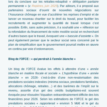
lors du conclave sur les retraites-rebaptisé «
délégation paritaire
permanente
» (
v.
Repères, juin 2025
). Par ailleurs, il a proposé aux
partenaires sociaux d’ouvrir de nouvelles négociations sur
l’Assurance chômage en vue d’accélérer les reprises d’emploi et de
lancer un nouveau chantier sur le droit du travail, pour faciliter les
recrutements et augmenter la quantité de travail lorsque c’est
possible. Enfin, sans autre précision, il a souhaité une « réflexion sur
la refondation du financement de notre modèle social en recherchant
d’autres bases que le travail, évoquant une «
bascule d’assiette
». On
peut également penser que le secteur social sera concerné par le
plan de simplification que le gouvernement pourrait mettre en œuvre
en continu par voie d’ordonnances.
Blog de l’OFCE : «
qui perdrait à l’année blanche
»
Un blog de l’OFCE évalue les effets à attendre d’une «
année
blanche en matière fiscale et sociale
». L’hypothèse d’une «
année
blanche
» en 2026- c’est-à-dire d’une non-revalorisation des
prestations sociales indexées (minima sociaux, prestations familiales,
allocations chômage, retraites…) et des barèmes de l’impôt sur le
revenu, assortie d’un gel des crédits budgétaires-est souvent
évoquée pour résoudre l’équation extraordinairement difficile des lois
financières pour 2026. Selon les estimations de l’OFCE le gel des
prestations sociales «
rapporterait
» environ 5 Md€ et le gel du