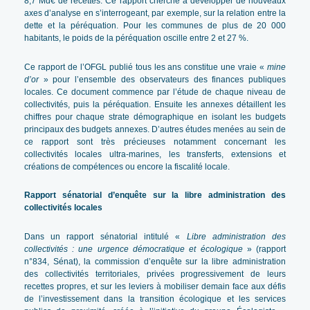
8,7 Md€ de recettes. Ce rapport cherche à développer de nouveaux
axes d’analyse en s’interrogeant, par exemple, sur la relation entre la
dette et la péréquation. Pour les communes de plus de 20 000
habitants, le poids de la péréquation oscille entre 2 et 27 %.
Ce rapport de l’OFGL publié tous les ans constitue une vraie «
mine
d’or
» pour l’ensemble des observateurs des finances publiques
locales. Ce document commence par l’étude de chaque niveau de
collectivités, puis la péréquation. Ensuite les annexes détaillent les
chiffres pour chaque strate démographique en isolant les budgets
principaux des budgets annexes. D’autres études menées au sein de
ce rapport sont très précieuses notamment concernant les
collectivités locales ultra-marines, les transferts, extensions et
créations de compétences ou encore la fiscalité locale.
Rapport sénatorial d’enquête sur la libre administration des
collectivités locales
Dans un rapport sénatorial intitulé «
Libre administration des
collectivités : une urgence démocratique et écologique
» (rapport
n°834, Sénat), la commission d’enquête sur la libre administration
des collectivités territoriales, privées progressivement de leurs
recettes propres, et sur les leviers à mobiliser demain face aux défis
de l’investissement dans la transition écologique et les services