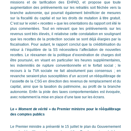
missions et de tarification des EHPAD, et propose que toute
augmentation des prélèvements sur les retraités soit fléchée vers la
branche autonomie, qui pourrait également bénéficier de mesures
sur la fiscalité du capital et sur les droits de mutation à titre gratuit.
C’est sur le volet «
recettes
» que les orientations du rapport ont été le
plus commentées. Tout en relevant que les prélèvements sur les
revenus sont très élevés, il relativise cette constatation en soulignant
que les recettes de la protection sociale se sont déjà élargies par la
fiscalisation. Pour autant, le rapport conclut que la crédibilisation du
retour à l’équilibre de la SS nécessitera l’affectation de nouvelles
recettes. Le réexamen de la politique d’exonération de charges doit
être poursuivi, en visant en particulier les heures supplémentaires,
les indemnités de rupture conventionnelle et le forfait social ; le
recours à la TVA sociale ne fait absolument pas consensus ; en
revanche seraient plus susceptibles d’un accord un rééquilibrage de
l’assiette de la CSG en direction des revenus de remplacement et du
capital, ainsi que la taxation du patrimoine, au profit de la branche
autonomie. Enfin la piste des taxes comportementales est évoquée,
avec notamment la mise en place d’une taxe sur les écrans.
Le «
Moment de vérité
» du Premier ministre pour le rééquilibrage
des comptes publics
Le Premier ministre a présenté le 15 juillet le plan du Gouvernement