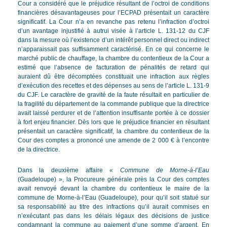
Cour a considéré que le préjudice résultant de l’octroi de conditions
financières désavantageuses pour l’ECPAD présentait un caractère
significatif. La Cour n’a en revanche pas retenu l’infraction d’octroi
d’un avantage injustifié à autrui visée à l’article L. 131-12 du CJF
dans la mesure où l’existence d’un intérêt personnel direct ou indirect
n’apparaissait pas suffisamment caractérisé. En ce qui concerne le
marché public de chauffage, la chambre du contentieux de la Cour a
estimé que l’absence de facturation de pénalités de retard qui
auraient dû être décomptées constituait une infraction aux règles
d’exécution des recettes et des dépenses au sens de l’article L. 131-9
du CJF. Le caractère de gravité de la faute résultait en particulier de
la fragilité du département de la commande publique que la directrice
avait laissé perdurer et de l’attention insuffisante portée à ce dossier
à fort enjeu financier. Dès lors que le préjudice financier en résultant
présentait un caractère significatif, la chambre du contentieux de la
Cour des comptes a prononcé une amende de 2 000 € à l’encontre
de la directrice.
Dans la deuxième affaire «
Commune de Morne-à-l’Eau
(Guadeloupe) », la Procureure générale près la Cour des comptes
avait renvoyé devant la chambre du contentieux le maire de la
commune de Morne-à-l’Eau (Guadeloupe), pour qu’il soit statué sur
sa responsabilité au titre des infractions qu’il aurait commises en
n’exécutant pas dans les délais légaux des décisions de justice
condamnant la commune au paiement d’une somme d’argent. En