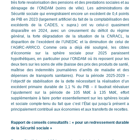
très forte revalorisation des pensions et des prestations sociales et au
dérapage de l’ONDAM (soins de ville). Les administrations de
Sécurité sociale qui enregistraient encore un excédent de 0,4 points
de PIB en 2023 (largement artificiel du fait de la comptabilisation des
excédents de la CADES, v.
supra
.) ont vu celui-ci quasiment
disparaître en 2024, avec un creusement du déficit du régime
général, la forte dégradation de la situation de la CNRACL, la
disparition de l’excédent de l’UNEDIC et la diminution de celui de
l’AGIRC-ARRCO. Comme cela a déjà été souligné, les cibles
d’économie sur la sphère sociale pour 2025 paraissent
hypothétiques, en particulier pour l’ONDAM où ils reposent pour les
deux tiers sur les soins de ville (baisse des prix des produits de santé,
maîtrise des indemnités journalières d’arrêts de maladie et des
dépenses de transports sanitaires). Pour la période 2025-2029 –
l’objectif de stabilisation de la dette nécessitant la réalisation d’un
excédent primaire durable de 1,1 % du PIB – il faudrait réévaluer
l’ajustement sur la période de 105 Md€ à 135 Md€, effort
supplémentaire à faire porter essentiellement sur les sphères locale
et sociale compte-tenu du fait que c’est l’État qui jusqu’à présent a
principalement contribué aux économies et aux transferts de recettes.
Rapport de conseils consultatifs : « pour un redressement durable
de la Sécurité sociale »