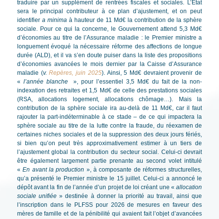
traduire par un supplément de rentrées fiscales et sociales. L’État
sera le principal contributeur à ce plan d’ajustement, et on peut
identifier
a minima
à hauteur de 11 Md€ la contribution de la sphère
sociale. Pour ce qui la concerne, le Gouvernement attend 5,3 Md€
d’économies au titre de l’Assurance maladie : le Premier ministre a
longuement évoqué la nécessaire réforme des affections de longue
durée (ALD), et il va s’en doute puiser dans la liste des propositions
d’économies avancées le mois dernier par la Caisse d’Assurance
maladie (
v.
Repères, juin 2025
). Ainsi, 5 Md€ devraient provenir de
«
l’année blanche
», pour l’essentiel 3,5 Md€ du fait de la non-
indexation des retraites et 1,5 Md€ de celle des prestations sociales
(RSA, allocations logement, allocations chômage…). Mais la
contribution de la sphère sociale ira au-delà de 11 Md€, car il faut
rajouter la part-indéterminable à ce stade – de ce qui impactera la
sphère sociale au titre de la lutte contre la fraude, du réexamen de
certaines niches sociales et de la suppression des deux jours fériés,
si bien qu’on peut très approximativement estimer à un tiers de
l’ajustement global la contribution du secteur social. Celui-ci devrait
être également largement partie prenante au second volet intitulé
«
En avant la production
», à composante de réformes structurelles,
qu’a présenté le Premier ministre le 15 juillet. Celui-ci a annoncé le
dépôt avant la fin de l’année d’un projet de loi créant une «
allocation
sociale unifiée
» destinée à donner la priorité au travail, ainsi que
l’inscription dans le PLFSS pour 2026 de mesures en faveur des
mères de famille et de la pénibilité qui avaient fait l’objet d’avancées