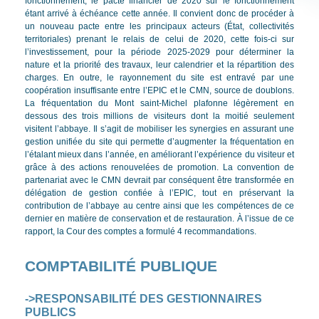
fonctionnement, le pacte financier de 2020 sur le fonctionnement
étant arrivé à échéance cette année. Il convient donc de procéder à
un nouveau pacte entre les principaux acteurs (État, collectivités
territoriales) prenant le relais de celui de 2020, cette fois-ci sur
l’investissement, pour la période 2025-2029 pour déterminer la
nature et la priorité des travaux, leur calendrier et la répartition des
charges. En outre, le rayonnement du site est entravé par une
coopération insuffisante entre l’EPIC et le CMN, source de doublons.
La fréquentation du Mont saint-Michel plafonne légèrement en
dessous des trois millions de visiteurs dont la moitié seulement
visitent l’abbaye. Il s’agit de mobiliser les synergies en assurant une
gestion unifiée du site qui permette d’augmenter la fréquentation en
l’étalant mieux dans l’année, en améliorant l’expérience du visiteur et
grâce à des actions renouvelées de promotion. La convention de
partenariat avec le CMN devrait par conséquent être transformée en
délégation de gestion confiée à l’EPIC, tout en préservant la
contribution de l’abbaye au centre ainsi que les compétences de ce
dernier en matière de conservation et de restauration. À l’issue de ce
rapport, la Cour des comptes a formulé 4 recommandations.
COMPTABILITÉ PUBLIQUE
->RESPONSABILITÉ DES GESTIONNAIRES
PUBLICS