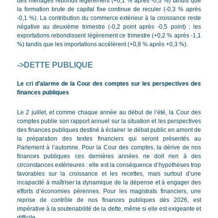
des ménages rebondit légèrement (+0,1 % après -0,3 %) tandis que
la formation brute de capital fixe continue de reculer (-0,3 % après
-0,1 %). La contribution du commerce extérieur à la croissance reste
négative au deuxième trimestre (-0,2 point après -0,5 point) : les
exportations rebondissent légèrement ce trimestre (+0,2 % après -1,1
%) tandis que les importations accélèrent (+0,8 % après +0,3 %).
->
DETTE PUBLIQUE
Le cri d’alarme de la Cour des comptes sur les perspectives des
finances publiques
Le 2 juillet, et comme chaque année au début de l’été, la Cour des
comptes publie son rapport annuel sur la situation et les perspectives
des finances publiques destiné à éclairer le débat public en amont de
la préparation des textes financiers qui seront présentés au
Parlement à l’automne. Pour la Cour des comptes, la dérive de nos
finances publiques ces dernières années ne doit rien à des
circonstances extérieures : elle est la conséquence d’hypothèses trop
favorables sur la croissance et les recettes, mais surtout d’une
incapacité à maîtriser la dynamique de la dépense et à engager des
efforts d’économies pérennes. Pour les magistrats financiers, une
reprise de contrôle de nos finances publiques dès 2026, est
impérative à la soutenabilité de la dette, même si elle est exigeante et
difficile.