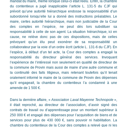
mandat du maire, même lorsque celui-ci était réélu. Enfin, la chambre
du contentieux a jugé inapplicable l’article L. 131-5 du CJF qui
prévoit qu’une autorité hiérarchique endosse la responsabilité d’un
subordonné lorsqu’elle lui a donné des instructions préalables. Le
maire, certes autorité hiérarchique, mais non justiciable de la Cour
des comptes en l’espèce, ne peut dès lors substituer sa
responsabilité à celle de son agent. La situation hiérarchique, ici en
cause, ne relève donc pas de ces dispositions, mais de celles
prévoyant qu’un élu peut exonérer de sa responsabilité un
collaborateur par la voie d’un ordre écrit (article L. 131-6 du CJF). En
l’espèce, à défaut d’un tel acte, la Cour des comptes a engagé la
responsabilité du directeur général des services. Invoquant
l’expérience de l’intéressé non seulement en qualité de directeur de
la commune de Provin mais aussi de maire d’une autre commune et
la continuité des faits litigieux, mais retenant toutefois qu’il tenait
oralement informé le maire de la commune de Provin des dépenses
qu’il engageait, la chambre du contentieux l’a condamné à une
amende de 1 500 €.
Dans la dernière affaire, «
Association Laval Mayenne Technopole
»,
il était reproché, au directeur de l’association, d’avoir signé des
contrats de travail ou d’apprentissage pour un montant supérieur à
250 000 € et engagé des dépenses pour l’acquisition de biens et de
services pour plus de 430 000 €, sans pouvoir ni habilitation. La
chambre du contentieux de la Cour des comptes a relevé que ni les