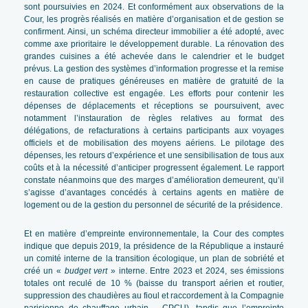
sont poursuivies en 2024. Et conformément aux observations de la
Cour, les progrès réalisés en matière d’organisation et de gestion se
confirment. Ainsi, un schéma directeur immobilier a été adopté, avec
comme axe prioritaire le développement durable. La rénovation des
grandes cuisines a été achevée dans le calendrier et le budget
prévus. La gestion des systèmes d’information progresse et la remise
en cause de pratiques généreuses en matière de gratuité de la
restauration collective est engagée. Les efforts pour contenir les
dépenses de déplacements et réceptions se poursuivent, avec
notamment l’instauration de règles relatives au format des
délégations, de refacturations à certains participants aux voyages
officiels et de mobilisation des moyens aériens. Le pilotage des
dépenses, les retours d’expérience et une sensibilisation de tous aux
coûts et à la nécessité d’anticiper progressent également. Le rapport
constate néanmoins que des marges d’amélioration demeurent, qu’il
s’agisse d’avantages concédés à certains agents en matière de
logement ou de la gestion du personnel de sécurité de la présidence.
Et en matière d’empreinte environnementale, la Cour des comptes
indique que depuis 2019, la présidence de la République a instauré
un comité interne de la transition écologique, un plan de sobriété et
créé un «
budget vert
» interne. Entre 2023 et 2024, ses émissions
totales ont reculé de 10 % (baisse du transport aérien et routier,
suppression des chaudières au fioul et raccordement à la Compagnie
parisienne de chauffage urbain – CPCU), tandis que l’empreinte