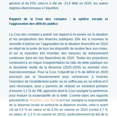
général et du FSV, celui-ci a été de -13,4 Md€ en 2024, les autres
régimes étant presque à l’équilibre.
Rapport de la Cour des comptes : la sphère sociale et
l’aggravation des déficits publics
La Cour des comptes a publié son rapport à mi-année sur la situation
et les perspectives des finances publiques. Elle tire à nouveau la
sonnette d’alarme sur l’aggravation de la situation financière en 2024
en dépit de la sortie de tous les dispositifs de soutien face aux crises,
et sur le caractère très incertain des mesures de redressement
contenues dans les lois financières de 2025. Toutes les projections
conduisent à un risque d’augmentation du ratio de dette publique sur
la deuxième moitié de la décennie (2025-2030) au moindre choc
macroéconomique. Pour la Cour, l’objectif de 3 % de déficit en 2029
poursuivi par le Gouvernement pour commencer à inverser
l’évolution de l’endettement public ne se suffira pas en lui-même et il
sera nécessaire, pour y parvenir, de réaliser un excédent primaire
d’environ 1,1 % de PIB, approche dont la Cour souligne la pertinence
pour évaluer la soutenabilité de la dette. Comme dans ses rapports
précédents (
v.
Repères, juin 2024
), la Cour souligne la responsabilité
de la dépense locale et surtout de la dépense sociale, celle-ci ayant
crû de 5,5 % en valeur et de 3,3% en volume en 2024 (contre 4,7 %
en valeur et -1,2 % en volume en 2023), particulièrement du fait de la