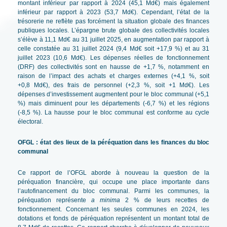
montant inférieur par rapport à 2024 (45,1 Md€) mais également
inférieur par rapport à 2023 (53,7 Md€). Cependant, l’état de la
trésorerie ne reflète pas forcément la situation globale des finances
publiques locales. L’épargne brute globale des collectivités locales
s’élève à 11,1 Md€ au 31 juillet 2025, en augmentation par rapport à
celle constatée au 31 juillet 2024 (9,4 Md€ soit +17,9 %) et au 31
juillet 2023 (10,6 Md€). Les dépenses réelles de fonctionnement
(DRF) des collectivités sont en hausse de +1,7 %, notamment en
raison de l’impact des achats et charges externes (+4,1 %, soit
+0,8 Md€), des frais de personnel (+2,3 %, soit +1 Md€). Les
dépenses d’investissement augmentent pour le bloc communal (+5,1
%) mais diminuent pour les départements (-6,7 %) et les régions
(-8,5 %). La hausse pour le bloc communal est conforme au cycle
électoral.
OFGL : état des lieux de la péréquation dans les finances du bloc
communal
Ce rapport de l’OFGL aborde à nouveau la question de la
péréquation financière, qui occupe une place importante dans
l’autofinancement du bloc communal. Parmi les communes, la
péréquation représente
a minima
2 % de leurs recettes de
fonctionnement. Concernant les seules communes en 2024, les
dotations et fonds de péréquation représentent un montant total de