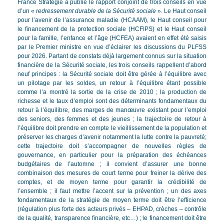
France Stratégie a publié le rapport conjoint de trois conseils en vue
d’un «
redressement durable de la Sécurité sociale
». Le Haut conseil
pour l’avenir de l’assurance maladie (HCAAM), le Haut conseil pour
le financement de la protection sociale (HCFIPS) et le Haut conseil
pour la famille, l’enfance et l’âge (HCFEA) avaient en effet été saisis
par le Premier ministre en vue d’éclairer les discussions du PLFSS
pour 2026. Partant de constats déjà largement connus sur la situation
financière de la Sécurité sociale, les trois conseils rappellent d’abord
neuf principes : la Sécurité sociale doit être gérée à l’équilibre avec
un pilotage par les soldes, un retour à l’équilibre étant possible
comme l’a montré la sortie de la crise de 2010 ; la production de
richesse et le taux d’emploi sont des déterminants fondamentaux du
retour à l’équilibre, des marges de manœuvre existant pour l’emploi
des seniors, des femmes et des jeunes ; la trajectoire de retour à
l’équilibre doit prendre en compte le vieillissement de la population et
préserver les charges d’avenir notamment la lutte contre la pauvreté;
cette trajectoire doit s’accompagner de nouvelles règles de
gouvernance, en particulier pour la préparation des échéances
budgétaires de l’automne ; il convient d’assurer une bonne
combinaison des mesures de court terme pour freiner la dérive des
comptes, et de moyen terme pour garantir la crédibilité de
l’ensemble ; il faut mettre l’accent sur la prévention ; un des axes
fondamentaux de la stratégie de moyen terme doit être l’efficience
(régulation plus forte des acteurs privés – EHPAD, crèches – contrôle
de la qualité, transparence financière, etc…) ; le financement doit être