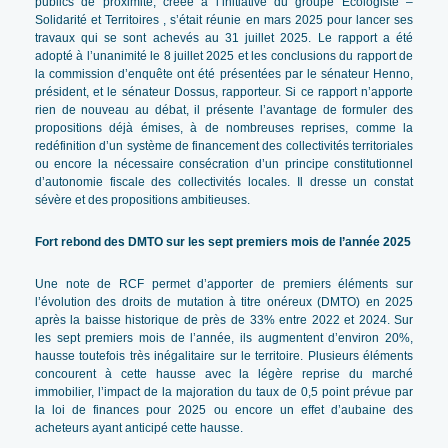
publics de proximité, créée à l’initiative du groupe Écologiste –
Solidarité et Territoires , s’était réunie en mars 2025 pour lancer ses
travaux qui se sont achevés au 31 juillet 2025. Le rapport a été
adopté à l’unanimité le 8 juillet 2025 et les conclusions du rapport de
la commission d’enquête ont été présentées par le sénateur Henno,
président, et le sénateur Dossus, rapporteur. Si ce rapport n’apporte
rien de nouveau au débat, il présente l’avantage de formuler des
propositions déjà émises, à de nombreuses reprises, comme la
redéfinition d’un système de financement des collectivités territoriales
ou encore la nécessaire consécration d’un principe constitutionnel
d’autonomie fiscale des collectivités locales. Il dresse un constat
sévère et des propositions ambitieuses.
Fort rebond des DMTO sur les sept premiers mois de l’année 2025
Une note de RCF permet d’apporter de premiers éléments sur
l’évolution des droits de mutation à titre onéreux (DMTO) en 2025
après la baisse historique de près de 33% entre 2022 et 2024. Sur
les sept premiers mois de l’année, ils augmentent d’environ 20%,
hausse toutefois très inégalitaire sur le territoire. Plusieurs éléments
concourent à cette hausse avec la légère reprise du marché
immobilier, l’impact de la majoration du taux de 0,5 point prévue par
la loi de finances pour 2025 ou encore un effet d’aubaine des
acheteurs ayant anticipé cette hausse.