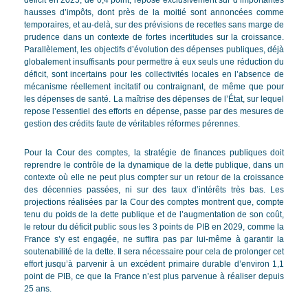
déficit en 2025, de 0,4 point, repose exclusivement sur d’importantes
hausses d’impôts, dont près de la moitié sont annoncées comme
temporaires, et au-delà, sur des prévisions de recettes sans marge de
prudence dans un contexte de fortes incertitudes sur la croissance.
Parallèlement, les objectifs d’évolution des dépenses publiques, déjà
globalement insuffisants pour permettre à eux seuls une réduction du
déficit, sont incertains pour les collectivités locales en l’absence de
mécanisme réellement incitatif ou contraignant, de même que pour
les dépenses de santé. La maîtrise des dépenses de l’État, sur lequel
repose l’essentiel des efforts en dépense, passe par des mesures de
gestion des crédits faute de véritables réformes pérennes.
Pour la Cour des comptes, la stratégie de finances publiques doit
reprendre le contrôle de la dynamique de la dette publique, dans un
contexte où elle ne peut plus compter sur un retour de la croissance
des décennies passées, ni sur des taux d’intérêts très bas. Les
projections réalisées par la Cour des comptes montrent que, compte
tenu du poids de la dette publique et de l’augmentation de son coût,
le retour du déficit public sous les 3 points de PIB en 2029, comme la
France s’y est engagée, ne suffira pas par lui-même à garantir la
soutenabilité de la dette. Il sera nécessaire pour cela de prolonger cet
effort jusqu’à parvenir à un excédent primaire durable d’environ 1,1
point de PIB, ce que la France n’est plus parvenue à réaliser depuis
25 ans.