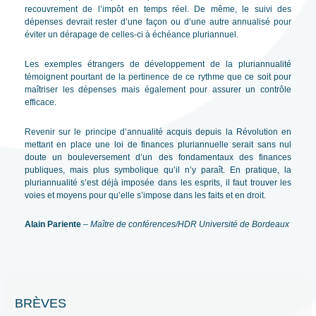
recouvrement de l’impôt en temps réel. De même, le suivi des
dépenses devrait rester d’une façon ou d’une autre annualisé pour
éviter un dérapage de celles-ci à échéance pluriannuel.
Les exemples étrangers de développement de la pluriannualité
témoignent pourtant de la pertinence de ce rythme que ce soit pour
maîtriser les dépenses mais également pour assurer un contrôle
efficace.
Revenir sur le principe d’annualité acquis depuis la Révolution en
mettant en place une loi de finances pluriannuelle serait sans nul
doute un bouleversement d’un des fondamentaux des finances
publiques, mais plus symbolique qu’il n’y paraît. En pratique, la
pluriannualité s’est déjà imposée dans les esprits, il faut trouver les
voies et moyens pour qu’elle s’impose dans les faits et en droit.
Alain Pariente
–
Maître de conférences/HDR Université de Bordeaux
Navigation
←
Article précédent
Article suivant
→
de
BRÈVES
l’article