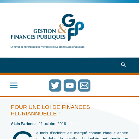
Aller
au
contenu
Recher
Main
Menu
POUR UNE LOI DE FINANCES
PLURIANNUELLE !
Alain Pariente
11 octobre 2018
/ Par
/
e mois d’octobre est marqué comme chaque année
par le début du marathon budgétaire qui aboutira au