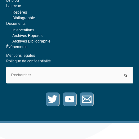
Le blog
sont entendues dans leur acception la plus large :...
La revue
Repères
Bibliographie
Documents
Interventions
Archives Repères
Archives Bibliographie
Événements
Mentions légales
Politique de confidentialité
Rechercher :