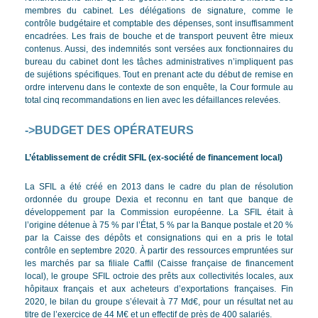
membres du cabinet. Les délégations de signature, comme le
contrôle budgétaire et comptable des dépenses, sont insuffisamment
encadrées. Les frais de bouche et de transport peuvent être mieux
contenus. Aussi, des indemnités sont versées aux fonctionnaires du
bureau du cabinet dont les tâches administratives n’impliquent pas
de sujétions spécifiques. Tout en prenant acte du début de remise en
ordre intervenu dans le contexte de son enquête, la Cour formule au
total cinq recommandations en lien avec les défaillances relevées.
->BUDGET DES OPÉRATEURS
L’établissement de crédit SFIL (ex-société de financement local)
La SFIL a été créé en 2013 dans le cadre du plan de résolution
ordonnée du groupe Dexia et reconnu en tant que banque de
développement par la Commission européenne. La SFIL était à
l’origine détenue à 75 % par l’État, 5 % par la Banque postale et 20 %
par la Caisse des dépôts et consignations qui en a pris le total
contrôle en septembre 2020. À partir des ressources empruntées sur
les marchés par sa filiale Caffil (Caisse française de financement
local), le groupe SFIL octroie des prêts aux collectivités locales, aux
hôpitaux français et aux acheteurs d’exportations françaises. Fin
2020, le bilan du groupe s’élevait à 77 Md€, pour un résultat net au
titre de l’exercice de 44 M€ et un effectif de près de 400 salariés.