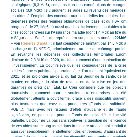
stratégiques (8,3 Md€), compensation des exonérations de charges
sociales (3,9 Md€) ; s’y ajoutent les aides au revenu des ménages,
les aides à l’emploi, des concours aux collectivités territoriales. Les
dépenses nettes des régimes obligatoires de base et du FSV ont
progressé de 27,1Md€, là aussi quasi exclusivement imputables à la
crise et concentrées sur l’Assurance maladie (dont 1,4 Md€ au titre du
« Ségur de la Santé – qui représentera sur plusieurs années 22Md€
– voir
Repères d’août
) ; il faut compléter ce montant par 14,6 Md€ à
la charge de l’UNEDIC, principalement au titre du chômage partiel.
En revanche les dépenses des collectivités territoriales auront
diminué de 2,3 Md€ en 2020, du fait notamment d’une contraction de
l’investissement. La Cour relève que les conséquences de la crise
sur les finances publiques pourraient être d’un montant équivalent en
2021, et se prolonger au-delà, du fait du Ségur de la santé, de la
montée en charge du plan de relance ou de la mise en jeu des
garanties de prêts par l’État. La Cour considère que les objectifs
poursuivis -notamment pour le soutien aux entreprises- ont été
globalement atteints à court terme, grâce à des dispositifs souvent
plus favorables que chez nos partenaires (Fonds de solidarité,
PGE…), mais avec les risques d’effets d’aubaine et de fraude
significatifs, en particulier pour le Fonds de solidarité et l’activité
partielle. La Cour ne va pas sans soulever la question de l’efficience
de ces aides sur le long terme dans la mesure où elles ont conduit à
aggraver sensiblement l’endettement des entreprises. S’agissant de
l’objectif du soutien à l’emploi, les dispositifs ont permis de contenir