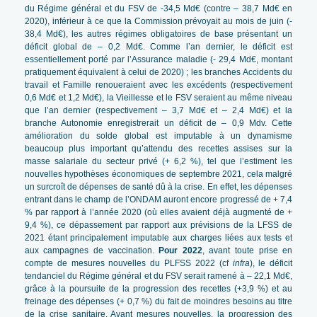
du Régime général et du FSV de -34,5 Md€ (contre – 38,7 Md€ en
2020), inférieur à ce que la Commission prévoyait au mois de juin (-
38,4 Md€), les autres régimes obligatoires de base présentant un
déficit global de – 0,2 Md€. Comme l’an dernier, le déficit est
essentiellement porté par l’Assurance maladie (- 29,4 Md€, montant
pratiquement équivalent à celui de 2020) ; les branches Accidents du
travail et Famille renoueraient avec les excédents (respectivement
0,6 Md€ et 1,2 Md€), la Vieillesse et le FSV seraient au même niveau
que l’an dernier (respectivement – 3,7 Md€ et – 2,4 Md€) et la
branche Autonomie enregistrerait un déficit de – 0,9 Mdv. Cette
amélioration du solde global est imputable à un dynamisme
beaucoup plus important qu’attendu des recettes assises sur la
masse salariale du secteur privé (+ 6,2 %), tel que l’estiment les
nouvelles hypothèses économiques de septembre 2021, cela malgré
un surcroît de dépenses de santé dû à la crise. En effet, les dépenses
entrant dans le champ de l’ONDAM auront encore progressé de + 7,4
% par rapport à l’année 2020 (où elles avaient déjà augmenté de +
9,4 %), ce dépassement par rapport aux prévisions de la LFSS de
2021 étant principalement imputable aux charges liées aux tests et
aux campagnes de vaccination.
Pour 2022
, avant toute prise en
compte de mesures nouvelles du PLFSS 2022 (cf
infra
), le déficit
tendanciel du Régime général et du FSV serait ramené à – 22,1 Md€,
grâce à la poursuite de la progression des recettes (+3,9 %) et au
freinage des dépenses (+ 0,7 %) du fait de moindres besoins au titre
de la crise sanitaire. Avant mesures nouvelles, la progression des