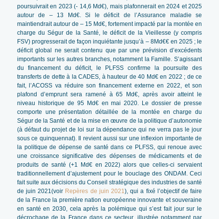
poursuivrait en 2023 (- 14,6 Md€), mais plafonnerait en 2024 et 2025
autour de – 13 Md€. Si le déficit de l’Assurance maladie se
maintiendrait autour de – 15 Md€, fortement impacté par la montée en
charge du Ségur de la Santé, le déficit de la Vieillesse (y compris
FSV) progresserait de façon inquiétante jusqu’à – 8Md€€ en 2025 ; le
déficit global ne serait contenu que par une prévision d’excédents
importants sur les autres branches, notamment la Famille. S’agissant
du financement du déficit, le PLFSS confirme la poursuite des
transferts de dette à la CADES, à hauteur de 40 Md€ en 2022 ; de ce
fait, l’ACOSS va réduire son financement externe en 2022, et son
plafond d’emprunt sera ramené à 65 Md€, après avoir atteint le
niveau historique de 95 Md€ en mai 2020. Le dossier de presse
comporte une présentation détaillée de la montée en charge du
Ségur de la Santé et de la mise en œuvre de la politique d’autonomie
(à défaut du projet de loi sur la dépendance qui ne verra pas le jour
sous ce quinquennat). Il revient aussi sur une inflexion importante de
la politique de dépense de santé dans ce PLFSS, qui renoue avec
une croissance significative des dépenses de médicaments et de
produits de santé (+1 Md€ en 2022) alors que celles-ci servaient
traditionnellement d’ajustement pour le bouclage des ONDAM. Ceci
fait suite aux décisions du Conseil stratégique des industries de santé
de juin 2021(voir
Repères de juin 2021
), qui a fixé l’objectif de faire
de la France la première nation européenne innovante et souveraine
en santé en 2030, cela après la polémique qui s’est fait jour sur le
décrochage de la France dans ce secteur, illustrée notamment par