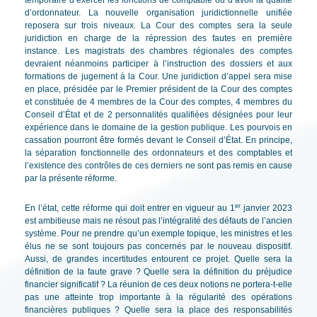
temporaire d’exercer les fonctions de comptable ou d’avoir la qualité
d’ordonnateur. La nouvelle organisation juridictionnelle unifiée
reposera sur trois niveaux. La Cour des comptes sera la seule
juridiction en charge de la répression des fautes en première
instance. Les magistrats des chambres régionales des comptes
devraient néanmoins participer à l’instruction des dossiers et aux
formations de jugement à la Cour. Une juridiction d’appel sera mise
en place, présidée par le Premier président de la Cour des comptes
et constituée de 4 membres de la Cour des comptes, 4 membres du
Conseil d’État et de 2 personnalités qualifiées désignées pour leur
expérience dans le domaine de la gestion publique. Les pourvois en
cassation pourront être formés devant le Conseil d’État. En principe,
la séparation fonctionnelle des ordonnateurs et des comptables et
l’existence des contrôles de ces derniers ne sont pas remis en cause
par la présente réforme.
er
En l’état, cette réforme qui doit entrer en vigueur au 1
janvier 2023
est ambitieuse mais ne résout pas l’intégralité des défauts de l’ancien
système. Pour ne prendre qu’un exemple topique, les ministres et les
élus ne se sont toujours pas concernés par le nouveau dispositif.
Aussi, de grandes incertitudes entourent ce projet. Quelle sera la
définition de la faute grave ? Quelle sera la définition du préjudice
financier significatif ? La réunion de ces deux notions ne portera-t-elle
pas une atteinte trop importante à la régularité des opérations
financières publiques ? Quelle sera la place des responsabilités