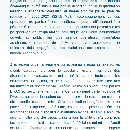
S’agissant des plus grands musées et monuments, leur modèle
économique a été mis à mal par la désertion de la fréquentation
touristique étrangère. Poursuivi, et même amplifié par le plan de
relance en 2021-2023 (327,5 M€), l’accompagnement de ces
opérateurs est particulièrement coûteux et pourra difficilement être
pérennisé. En outre, compte tenu des incertitudes qui pèsent sur les
perspectives de fréquentation touristique des lieux patrimoniaux
ouverts au public, les plus grands opérateurs, jusqu’alors
autofinancés à hauteur de 50 %, vont devoir approfondir une
réflexion, déjà engagée sur les évolutions nécessaires de leur
modèle économique.
À la mi-mai 2021, le ministère de la culture a mobilisé 823 M€ de
crédits exceptionnels pour le spectacle vivant – en plus des
dispositifs transversaux dont ont bénéficié, comme toute autre, les
entreprises du secteur, et de « l’année blanche » accordée aux
intermittents du spectacle via l’Unédic. Relayé au niveau local par les
DRAC et, sectoriellement, par le Centre national de la musique et
l’Association pour le soutien du théâtre privé, le rôle du ministère a
été essentiel durant la crise. Si la mobilisation budgétaire, mise en
place dans l’urgence, a été forte, les mesures prises ont été peu
accompagnées de dispositifs d’évaluation ex post. Il semble en outre
que la multiplicité des aides a nui à leur lisibilité et n’a donc pas
facilité leur identification par tous les bénéficiaires potentiels. L’audit
de la Cour évoque enfin l’importance des risques et des enjeux