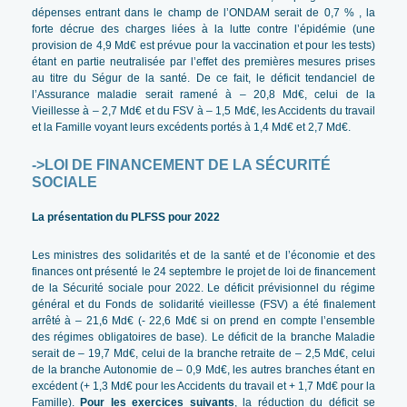
dépenses entrant dans le champ de l’ONDAM serait de 0,7 % , la
forte décrue des charges liées à la lutte contre l’épidémie (une
provision de 4,9 Md€ est prévue pour la vaccination et pour les tests)
étant en partie neutralisée par l’effet des premières mesures prises
au titre du Ségur de la santé. De ce fait, le déficit tendanciel de
l’Assurance maladie serait ramené à – 20,8 Md€, celui de la
Vieillesse à – 2,7 Md€ et du FSV à – 1,5 Md€, les Accidents du travail
et la Famille voyant leurs excédents portés à 1,4 Md€ et 2,7 Md€.
->LOI DE FINANCEMENT DE LA SÉCURITÉ
SOCIALE
La présentation du PLFSS pour 2022
Les ministres des solidarités et de la santé et de l’économie et des
finances ont présenté le 24 septembre le projet de loi de financement
de la Sécurité sociale pour 2022. Le déficit prévisionnel du régime
général et du Fonds de solidarité vieillesse (FSV) a été finalement
arrêté à – 21,6 Md€ (- 22,6 Md€ si on prend en compte l’ensemble
des régimes obligatoires de base). Le déficit de la branche Maladie
serait de – 19,7 Md€, celui de la branche retraite de – 2,5 Md€, celui
de la branche Autonomie de – 0,9 Md€, les autres branches étant en
excédent (+ 1,3 Md€ pour les Accidents du travail et + 1,7 Md€ pour la
Famille).
Pour les exercices suivants
, la réduction du déficit se