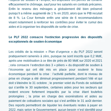
efficacement le chômage, sauf pour les salariés en contrats précaires.
Enfin le revenu des ménages a globalement été bien préservé
puisqu’il a même augmenté de 1 % en 2020, alors que le PIB reculait
de 8 %. La Cour formule enfin une série de 6 recommandations
visant notamment à renforcer les contrôles pour éviter le cumul des
aides et à organiser les dispositifs de sortie de crise.
Le PLF 2022 consacre l’extinction progressive des dispositifs
exceptionnels de soutien économique
Les crédits de la mission « Plan d’urgence » du PLF 2022 seront
pratiquement ramenés à zéro, puisque ne sont inscrits que 0,2 Md€,
après une mobilisation à ce titre de près de 80 Md€ sur 2020 et 2021
; cela consacre l’extinction des 3 « piliers » du dispositif de soutien à
l’économie qui ont été mis en place pour soutenir le tissu
économique pendant la crise : l’activité partielle, dont le niveau de
prise en charge a été diminué progressivement pendant l’été et qui
doit s’éteindre le 31 octobre ; le premier volet du Fonds de solidarité
qui s’arrête le 30 septembre, certaines aides pour les secteurs qui
restent encore fortement impactés par la crise étant toutefois
prolongées ; la prise en charge des exonérations et aides au
paiement de cotisations sociales qui s’est arrêtée le 31 août dernier.
Des reports permettront de liquider les éventuels restes à payer en
2022, mais selon le Gouvernement, aucun besoin n’est identifié pour