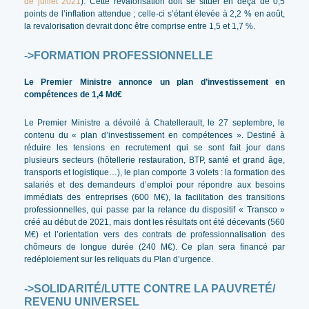
de juillet 2021
). Cette revalorisation doit se situer en deçà de 0,5
points de l’inflation attendue ; celle-ci s’étant élevée à 2,2 % en août,
la revalorisation devrait donc être comprise entre 1,5 et 1,7 %.
->FORMATION PROFESSIONNELLE
Le Premier Ministre annonce un plan d’investissement en
compétences de 1,4 Md€
Le Premier Ministre a dévoilé à Chatellerault, le 27 septembre, le
contenu du « plan d’investissement en compétences ». Destiné à
réduire les tensions en recrutement qui se sont fait jour dans
plusieurs secteurs (hôtellerie restauration, BTP, santé et grand âge,
transports et logistique…), le plan comporte 3 volets : la formation des
salariés et des demandeurs d’emploi pour répondre aux besoins
immédiats des entreprises (600 M€), la facilitation des transitions
professionnelles, qui passe par la relance du dispositif « Transco »
créé au début de 2021, mais dont les résultats ont été décevants (560
M€) et l’orientation vers des contrats de professionnalisation des
chômeurs de longue durée (240 M€). Ce plan sera financé par
redéploiement sur les reliquats du Plan d’urgence.
->SOLIDARITÉ/LUTTE CONTRE LA PAUVRETÉ/
REVENU UNIVERSEL