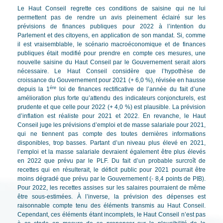
Le Haut Conseil regrette ces conditions de saisine qui ne lui
permettent pas de rendre un avis pleinement éclairé sur les
prévisions de finances publiques pour 2022 à l’intention du
Parlement et des citoyens, en application de son mandat. Si, comme
il est vraisemblable, le scénario macroéconomique et de finances
publiques était modifié pour prendre en compte ces mesures, une
nouvelle saisine du Haut Conseil par le Gouvernement serait alors
nécessaire. Le Haut Conseil considère que l’hypothèse de
croissance du Gouvernement pour 2021 (+ 6,0 %), révisée en hausse
ére
depuis la 1
loi de finances rectificative de l’année du fait d’une
amélioration plus forte qu’attendu des indicateurs conjoncturels, est
prudente et que celle pour 2022 (+ 4,0 %) est plausible. La prévision
d’inflation est réaliste pour 2021 et 2022. En revanche, le Haut
Conseil juge les prévisions d’emploi et de masse salariale pour 2021,
qui ne tiennent pas compte des toutes dernières informations
disponibles, trop basses. Partant d’un niveau plus élevé en 2021,
l’emploi et la masse salariale devraient également être plus élevés
en 2022 que prévu par le PLF. Du fait d’un probable surcroît de
recettes qui en résulterait, le déficit public pour 2021 pourrait être
moins dégradé que prévu par le Gouvernement (- 8,4 points de PIB).
Pour 2022, les recettes assises sur les salaires pourraient de même
être sous-estimées. À l’inverse, la prévision des dépenses est
raisonnable compte tenu des éléments transmis au Haut Conseil.
Cependant, ces éléments étant incomplets, le Haut Conseil n’est pas