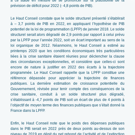
à ce stade en mesure de se prononcer sur la plausibilité de la
prévision de déficit pour 2022 (- 4,8 points de PIB).
Le Haut Conseil constate que le solde structurel présenté s’établirait
à – 3,7 points de PIB en 2022, en appliquant l’hypothèse de PIB
potentiel de la loi de programmation (LPFP) de janvier 2018. Le solde
structurel serait alors dégradé de 2,9 points par rapport à celui prévu
par la LPFP pour l’année 2022, soit un écart important au sens de la
loi organique de 2012. Néanmoins, le Haut Conseil a estimé au
printemps 2020 que les conditions économiques très particulières
liées à la crise sanitaire étaient réunies pour déclencher la clause
des circonstances exceptionnelles, et considère que celles-ci sont
encore de nature à justifier en 2022 des écarts à la trajectoire
programmée. Le Haut Conseil rappelle que la LPFP constitue une
référence dépassée pour apprécier la trajectoire de finances
publiques. La dernière estimation de croissance potentielle du
Gouvernement, révisée pour tenir compte des conséquences de la
crise sanitaire, conduit à un solde structurel plus dégradé,
s’établissant à -4,7 points de PIB soit un écart de plus de 4 points à
l’objectif de moyen terme des finances publiques que s’était donné la
France dans la LPFP.
Enfin, le Haut Conseil note que le poids des dépenses publiques
dans le PIB serait en 2022 près de deux points au-dessus de son
niveau de 2019 en dépit du net rebond de l’activité et de l’extinction